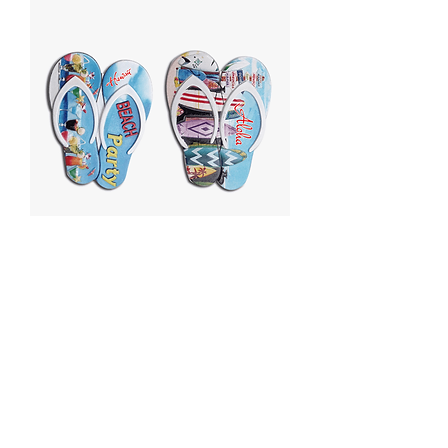
H-374