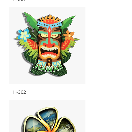
H-362