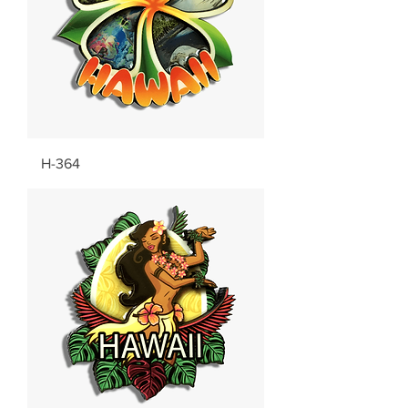
H-364