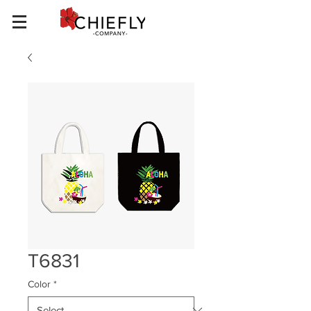
T6831
Color
*